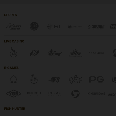
SPORTS
LIVE CASINO
E-GAMES
FISH HUNTER