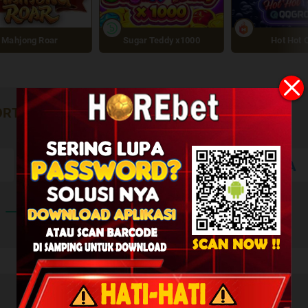
Mahjong Roar
Sugar Teddy x1000
Hot Hot 
ORTED BANK
LIVE
68,159
al Time
Persons / Per Hour Online User