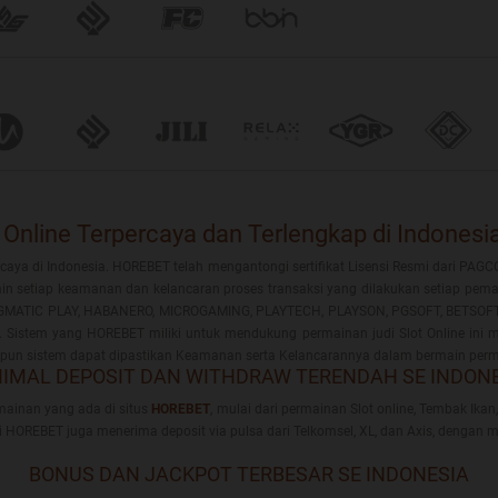
 Online Terpercaya dan Terlengkap di Indones
percaya di Indonesia. HOREBET telah mengantongi sertifikat Lisensi Resmi dari PA
in setiap keamanan dan kelancaran proses transaksi yang dilakukan setiap pemai
AGMATIC PLAY, HABANERO, MICROGAMING, PLAYTECH, PLAYSON, PGSOFT, BETSOFT,
. Sistem yang HOREBET miliki untuk mendukung permainan judi Slot Online ini
aupun sistem dapat dipastikan Keamanan serta Kelancarannya dalam bermain perma
IMAL DEPOSIT DAN WITHDRAW TERENDAH SE INDON
mainan yang ada di situs
HOREBET
, mulai dari permainan Slot online, Tembak Ika
 HOREBET juga menerima deposit via pulsa dari Telkomsel, XL, dan Axis, dengan 
BONUS DAN JACKPOT TERBESAR SE INDONESIA