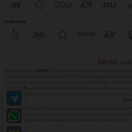
Crash Game
Bandar Judi
Selamat datang di
HOREBET
, bandar pusat perjudian online terbesar dan ter
Filipina. Dengan adanya sertifikat ini, HOREBET dengan bangga berani menjam
10 Provider ternama di dunia diantaranya adalah SPADEGAMING, JOKER, PR
sehingga kesempatan menang bermain judi Slot Online menjadi sangat tinggi
server yang berbasis dedicated dimana segala hal berkaitan dengan server at
MIN
Hanya dengan modal 10rb rupiah saja anda sudah bisa bermain di semua per
mainkan hanya dengan 1 id saja. Dan bukan itu saja kemudahan dari kami, Kini
, anda berkesempatan untuk menang hingga jutaan bahkan miliaran rupiah. .