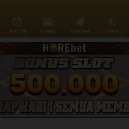
FISH
play
port
QQKENO
Playtech
PT Cash Fish
DC Slot
B-Sport
Number Game
OPUS Casino
Microgaming
JL FISH
Poker Q
O-Sport
CG
QQNumber
GClub Live
2J
RSG FISH
OG Slot
S-Sport
QQiLotto
JILI
FC G
W-S
2J 
LIVE CASINO
E-GAMES
Crash Game
FISH HUNTER