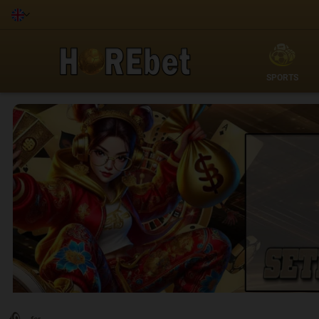
English
SG FISH
Pragmatic Play
GGSoft
FS FISH
Spadegaming
C-Sport
Hacksaw
CQ9 
Octo
i-S
Bahasa Indonesia
SPORTS