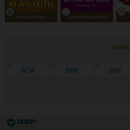
Mahjong Maxwin
Gates of Olympus 1000
SUPP
3m 3s
Average Withdraw